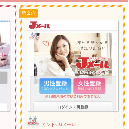
第２位
ミントC!Jメール