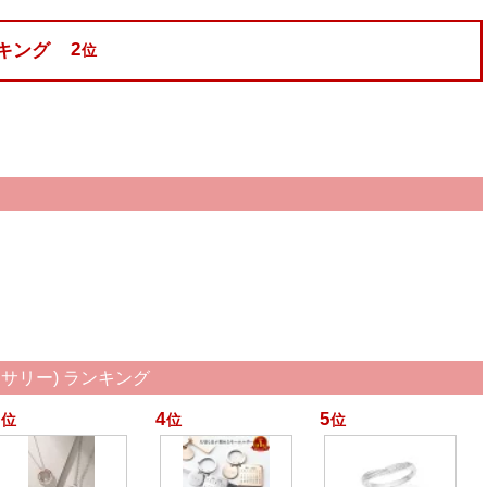
2
キング
位
サリー) ランキング
4
5
位
位
位