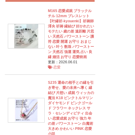
M165 恋愛成就 ブラックル
チル 12mm ブレスレット
【叶縁祈‐kyouenki】祈祷師
澪央 祈祷 縁結び 好かれたい
モテたい 歳の差 遠距離 片思
い 天然石 パワーストーン 護
符 恋愛 開運 お守り おまじ
ない 叶う 数珠 パワーストー
ン 天然石 強運 運気 占い 良
縁 婚活 お守り 恋愛映画
更新：2026.06.01
恋愛
S235 運命の相手との縁を引
き寄せ、愛の未来へ導く 縁
結び 片想い 成就 ウィッカの
魔法 K18 ピンクトルマリン
ダイヤモンド ピンクゴール
ド フラワー ネックレス サ
ラ・セレンディピティ 出会
い 恋愛成就 お守り 強力 年
の差 パワーストーン 白魔術
大きめ かわいい PINK 恋愛
小説