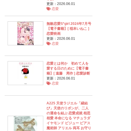
更新：2026.06.01
恋愛
無敵恋愛S*girl 2024年7月号
【電子書籍】[ 稲本いねこ ]
恋愛映画
更新：2026.06.01
恋愛
恋愛とは何か 初めて人を
愛する日のために【電子書
籍】[ 遠藤 周作 ] 恋愛診断
更新：2026.06.01
恋愛
A225 天使ラジエル「縁結
び」天使のリボンが、二人
の運命を結ぶ 恋愛成就 相思
相愛 本命になる マチュラダ
イヤモンド ビジュー ピアス
魔術師 アリエル 両耳 お守り