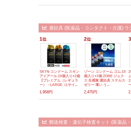
避妊具 (医薬品・コンタクト・介護) 
1
2
3
位
位
SKYN コンドーム スキン
ゾーン コンドーム ゴム 10
アイアール 10個入り×2箱
個入り×3個 ZONE ジェク
【プレミアム（レギュラ
ス 生感覚 避妊具 ステルス
1
ー）・LARGE（Lサイ...
ゼリー 薄い う...
ー
1,958円
2,475円
2
郵送検査・遺伝子検査キット (医薬品・