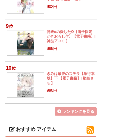
902円
9
位
特級αの愛したΩ【電子限定
かきおろし付】【電子書籍】[
神波アユミ ]
889円
10
位
きみは最愛のステラ【単行本
版】下 【電子書籍】[ 楢島さ
ち ]
990円
ランキングを見る
おすすめ アイテム