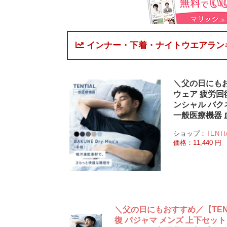
インナー・下着・ナイトウエアラン
＼父の日にもおす
ウェア 疲労回
ンシャル バク
一般医療機器 
ショップ：
TENTI
価格：11,440 円
＼父の日にもおすすめ／【TENTI
復 パジャマ メンズ 上下セット