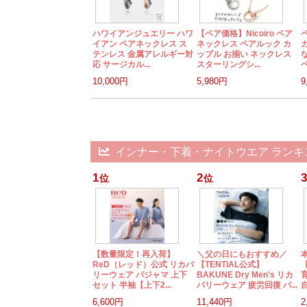
ハワイアンジュエリー ハワ
【ペア価格】Nicoiro ペア
イアン ペアネックレス ス
ネックレス ペアルック カ
テンレス 金属アレルギー対
ップル お揃い ネックレス
応 サージカル...
スターリングシ...
ペ
10,000円
5,980円
9
インナー・下着・ナイトウエア ランキ
1
2
3
位
位
【数量限定！再入荷】
＼父の日にもおすすめ／
ReD（レッド）公式 リカバ
【TENTIAL公式】
リーウェア パジャマ 上下
BAKUNE Dry Men's リカ
セット 半袖【上下2...
バリーウェア 疲労回復 パ...
自
6,600円
11,440円
2