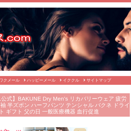
ワクメール
ハッピーメール
イククル
サイトマップ
式】BAKUNE Dry Men's リカバリーウェア 疲労
半袖 半ズボン ハーフパンツ テンシャル バクネ ドライ
ト ギフト 父の日 一般医療機器 血行促進