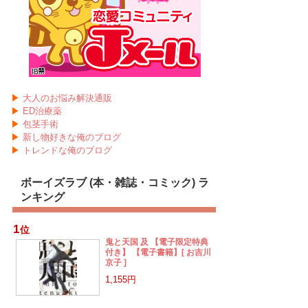
▶
大人のお悩み解決通販
▶
ED治療薬
▶
包茎手術
▶
新し物好きな俺のブログ
▶
トレンドな俺のブログ
ボーイズラブ (本・雑誌・コミック) ラ
ンキング
1
位
鬼と天国 及 【電子限定特典
付き】 【電子書籍】[ お吉川
京子 ]
1,155円