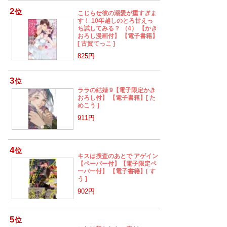
2
位
こじらせ彼の溺愛が重すぎま
す！ 10年越しのとろ甘えっ
ち試してみる？ （4） 【かき
おろし漫画付】 【電子書籍】
[ 古賀てっこ ]
825円
3
位
ララの結婚 9【電子限定かき
おろし付】 【電子書籍】[ た
めこう ]
911円
4
位
キスは捜査のあとで アゲイン
【ペーパー付】【電子限定ペ
ーパー付】 【電子書籍】[ す
う ]
8
29
902円
30
31
5
位