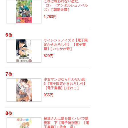
これは報われない恋だ。
（3） （アンダルシュノベル
ズ） [ 朝陽天満 ]
1,760円
6
位
サイレントノイズ 2【電子限
定かきおろし付】 【電子書
籍】[ いちかわ壱 ]
829円
7
位
少女マンガなら叶わない恋
2【電子限定かきおろし付】
【電子書籍】[ ほわこ ]
955円
8
位
極道さんは愛を貫くパパで愛
妻家 下【電子特別版】 【電
子書籍】[ 佐倉 温 ]