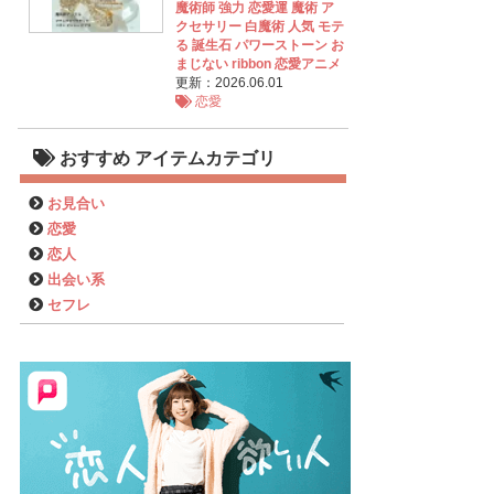
魔術師 強力 恋愛運 魔術 ア
クセサリー 白魔術 人気 モテ
る 誕生石 パワーストーン お
まじない ribbon 恋愛アニメ
更新：2026.06.01
恋愛
おすすめ アイテムカテゴリ
お見合い
恋愛
恋人
出会い系
セフレ