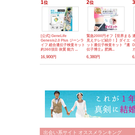
1
2
3
位
位
[公式] GeneLife
緊急2000円オフ【世界まる
Genesis2.0 Plus ジーンラ
見えテレビ紹介！】ダイエ
イフ 総合遺伝子検査キット
ット遺伝子検査キット『遺
約360項目 体質 能力 ...
伝子博士』肥満...
ガ
16,900円
6,380円
6
出会い系サイト オススメランキング