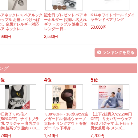
ペアネックレス ペアルック
記念日 プレゼント ペア キ
K14ホワイトゴールドダイ
カップル お揃い つけっぱ
ーホルダー お揃い 名入れ
ヤモンドペアリング
なし 金属アレルギー対応
ギフト カップル 誕生日 カ
50,000円
ア ネックレ...
レンダー 日...
,980円
2,580円
ランキングを見る
ング
4
5
位
位
位
本日終了＼P5倍／
＼39%OFF・16(水)9:59迄
【上下2組購入で2,200円
【50%OFF】 ナイトブラ
／ガードル 骨格ウェーブ
OFF】 リカバリーウェア
育乳 ブラジャー 育乳ブラ
大転子 リングアウト 骨盤
ReD パジャマ 上下セット
胸 脇高ブラ 脇肉 バス...
ガードル 下半身 ...
男女兼用 冬 メンズ...
,780円
1,519円
7,700円