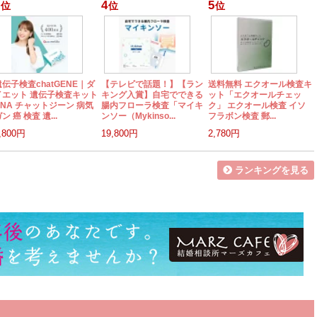
4
5
位
位
位
遺伝子検査chatGENE｜ダ
【テレビで話題！】【ラン
送料無料 エクオール検査キ
イエット 遺伝子検査キット
キング入賞】自宅でできる
ット「エクオールチェッ
DNA チャットジーン 病気
腸内フローラ検査「マイキ
ク」 エクオール検査 イソ
ン 癌 検査 遺...
ンソー（Mykinso...
フラボン検査 郵...
,800円
19,800円
2,780円
ランキングを見る