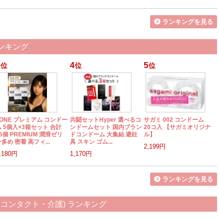
ランキングを見る
ランキング
4
5
位
位
位
ZONE プレミアム コンドー
共闘セットHyper 選べるコ
サガミ 002 コンドーム
ム 5個入×3箱セット 合計
ンドームセット 国内ブラン
20コ入 【サガミオリジナ
5個 PREMIUM 潤滑ゼリ
ドコンドーム 大集結 避妊
ル】
多め 密着 高フィ...
具 スキン ゴム...
2,199円
,180円
1,170円
ランキングを見る
コンタクト・介護) ランキング