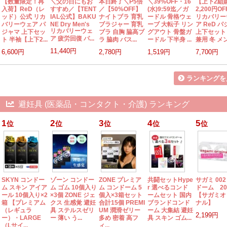
【数量限定！再
＼父の日にもお
本日終了＼P5倍
＼39%OFF・16
【上下2組
入荷】ReD（レ
すすめ／【TENT
／【50%OFF】
(水)9:59迄／ガ
2,200円O
ッド）公式 リカ
IAL公式】BAKU
ナイトブラ 育乳
ードル 骨格ウェ
リカバリー
バリーウェア パ
NE Dry Men's
ブラジャー 育乳
ーブ 大転子 リン
ア ReD 
リカバリーウェ
ジャマ 上下セッ
ブラ 自胸 脇高ブ
グアウト 骨盤ガ
上下セット
ア 疲労回復 パ...
ト 半袖【上下2...
ラ 脇肉 バス...
ードル 下半身 ...
兼用 冬 メン
11,440円
6,600円
2,780円
1,519円
7,700円
ランキングを
避妊具 (医薬品・コンタクト・介護) ランキング
1
2
3
4
5
位
位
位
位
位
SKYN コンドー
ゾーン コンドー
ZONE プレミア
共闘セットHype
サガミ 002
ム スキン アイア
ム ゴム 10個入り
ム コンドーム 5
r 選べるコンド
ドーム 2
ール 10個入り×2
×3個 ZONE ジェ
個入×3箱セット
ームセット 国内
【サガミオ
箱 【プレミアム
クス 生感覚 避妊
合計15個 PREMI
ブランドコンド
ナル】
（レギュラ
具 ステルスゼリ
UM 潤滑ゼリー
ーム 大集結 避妊
2,199円
ー）・LARGE
ー 薄い う...
多め 密着 高フ
具 スキン ゴム...
（Lサイ...
ィ...