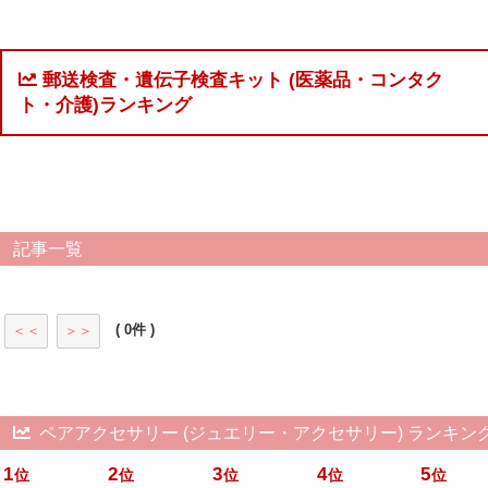
郵送検査・遺伝子検査キット (医薬品・コンタク
ト・介護)ランキング
記事一覧
( 0件 )
＜＜
＞＞
ペアアクセサリー (ジュエリー・アクセサリー) ランキン
1
2
3
4
5
位
位
位
位
位