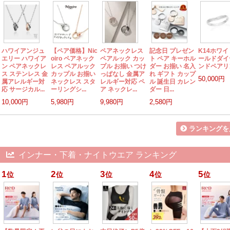
ハワイアンジュ
【ペア価格】Nic
ペアネックレス
記念日 プレゼン
K14ホワ
エリー ハワイア
oiro ペアネック
ペアルック カッ
ト ペア キーホル
ールドダイ
ン ペアネックレ
レス ペアルック
プル お揃い つけ
ダー お揃い 名入
ンドペアリ
ス ステンレス 金
カップル お揃い
っぱなし 金属ア
れ ギフト カップ
50,000円
属アレルギー対
ネックレス スタ
レルギー対応 ペ
ル 誕生日 カレン
応 サージカル...
ーリングシ...
ア ネックレ...
ダー 日...
10,000円
5,980円
9,980円
2,580円
ランキングを
インナー・下着・ナイトウエア ランキング
1
2
3
4
5
位
位
位
位
位