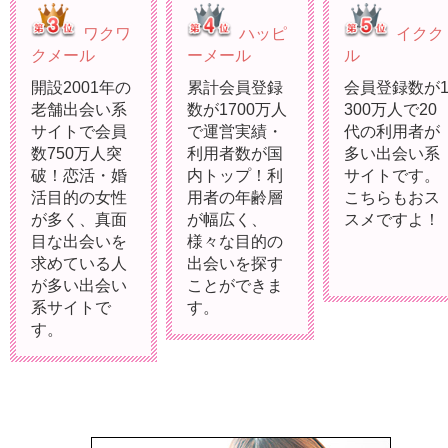
ワクワ
ハッピ
イクク
クメール
ーメール
ル
開設2001年の
累計会員登録
会員登録数が
老舗出会い系
数が1700万人
300万人で20
サイトで会員
で運営実績・
代の利用者が
数750万人突
利用者数が国
多い出会い系
破！恋活・婚
内トップ！利
サイトです。
活目的の女性
用者の年齢層
こちらもおス
が多く、真面
が幅広く、
スメですよ！
目な出会いを
様々な目的の
求めている人
出会いを探す
が多い出会い
ことができま
系サイトで
す。
す。