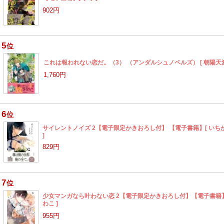
902円
5
位
これは報われない恋だ。（3） （アンダルシュノベルズ） [ 朝陽天満
1,760円
6
位
サイレントノイズ 2【電子限定かきおろし付】 【電子書籍】[ いち
]
829円
7
位
少女マンガなら叶わない恋 2【電子限定かきおろし付】【電子書籍】
わこ ]
955円