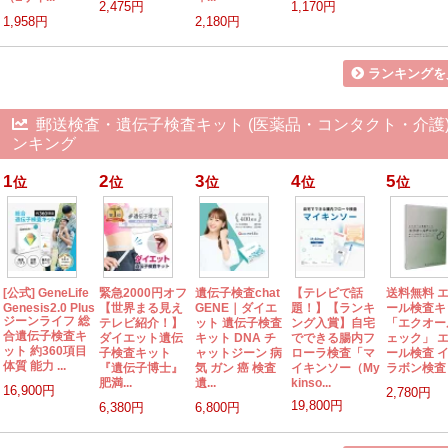
2,475円
1,170円
1,958円
2,180円
ランキングを
郵送検査・遺伝子検査キット (医薬品・コンタクト・介護)
ンキング
1
2
3
4
5
位
位
位
位
位
[公式] GeneLife
緊急2000円オフ
遺伝子検査chat
【テレビで話
送料無料 
Genesis2.0 Plus
【世界まる見え
GENE｜ダイエ
題！】【ランキ
ール検査キ
ジーンライフ 総
テレビ紹介！】
ット 遺伝子検査
ング入賞】自宅
「エクオー
合遺伝子検査キ
ダイエット遺伝
キット DNA チ
でできる腸内フ
ェック」 
ット 約360項目
子検査キット
ャットジーン 病
ローラ検査「マ
ール検査 
体質 能力 ...
『遺伝子博士』
気 ガン 癌 検査
イキンソー（My
ラボン検査 郵
肥満...
遺...
kinso...
16,900円
2,780円
19,800円
6,380円
6,800円