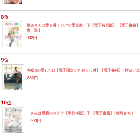
8
位
極道さんは愛を貫くパパで愛妻家 下【電子特別版】 【電子書籍】[
倉 温 ]
902円
9
位
特級αの愛したΩ【電子限定かきおろし付】【電子書籍】[ 神波アユミ
889円
10
位
きみは最愛のステラ【単行本版】下 【電子書籍】[ 楢島さち ]
990円