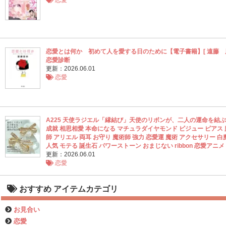
恋愛
恋愛とは何か 初めて人を愛する日のために【電子書籍】[ 遠藤 周
恋愛診断
更新：2026.06.01
恋愛
A225 天使ラジエル「縁結び」天使のリボンが、二人の運命を結ぶ
成就 相思相愛 本命になる マチュラダイヤモンド ビジュー ピアス 
師 アリエル 両耳 お守り 魔術師 強力 恋愛運 魔術 アクセサリー 白
人気 モテる 誕生石 パワーストーン おまじない ribbon 恋愛アニメ
更新：2026.06.01
恋愛
おすすめ アイテムカテゴリ
お見合い
恋愛