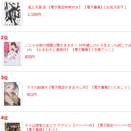
鬼と天国 及 【電子限定特典付き】 【電子書籍】[ お吉川京子 ]
1,155円
2
位
こじらせ彼の溺愛が重すぎます！ 10年越しのとろ甘えっち試して
（4） 【かきおろし漫画付】 【電子書籍】[ 古賀てっこ ]
825円
3
位
ララの結婚 9【電子限定かきおろし付】 【電子書籍】[ ためこう ]
911円
4
位
キスは捜査のあとで アゲイン【ペーパー付】【電子限定ペーパー
【電子書籍】[ すう ]