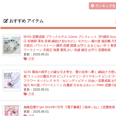
ランキングを
おすすめ アイテム
M165 恋愛成就 ブラックルチル 12mm ブレスレット【叶縁祈‐kyou
i】祈祷師 澪央 祈祷 縁結び 好かれたい モテたい 歳の差 遠距離 片
天然石 パワーストーン 護符 恋愛 開運 お守り おまじない 叶う 数珠
ワーストーン 天然石 強運 運気 占い 良縁 婚活 お守り 恋愛映画
更新：2026.06.01
恋愛
S235 運命の相手との縁を引き寄せ、愛の未来へ導く 縁結び 片想い
就 ウィッカの魔法 K18 ピンクトルマリン ダイヤモンド ピンクゴ
フラワー ネックレス サラ・セレンディピティ 出会い 恋愛成就 お
強力 年の差 パワーストーン 白魔術 大きめ かわいい PINK 恋愛小
更新：2026.06.01
恋愛
無敵恋愛S*girl 2024年7月号 【電子書籍】[ 稲本いねこ ] 恋愛映画
更新：2026.06.01