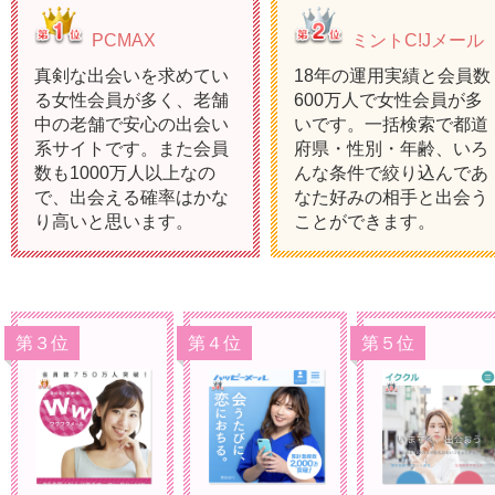
PCMAX
ミントC!Jメール
真剣な出会いを求めてい
18年の運用実績と会員数
る女性会員が多く、老舗
600万人で女性会員が多
中の老舗で安心の出会い
いです。一括検索で都道
系サイトです。また会員
府県・性別・年齢、いろ
数も1000万人以上なの
んな条件で絞り込んであ
で、出会える確率はかな
なた好みの相手と出会う
り高いと思います。
ことができます。
第３位
第４位
第５位