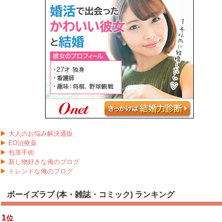
▶
大人のお悩み解決通販
▶
ED治療薬
▶
包茎手術
▶
新し物好きな俺のブログ
▶
トレンドな俺のブログ
ボーイズラブ (本・雑誌・コミック) ランキング
1
位