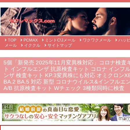
TOP
PCMAX
ミントC!Jメール
ワクワクメール
ハッ
メール
イククル
サイトマップ
5個「新発売 2025年11月変異株対応」コロナ検査
ト インフルエンザ 抗原検査キット コロナ インフ
ンザ 検査キット KP.3変異株にも対応 オミクロンX
BA.2 BA.5 対応 新型 コロナウイルス&インフルエ
A/B 抗原検査キット Wチェック 3種類同時に検査