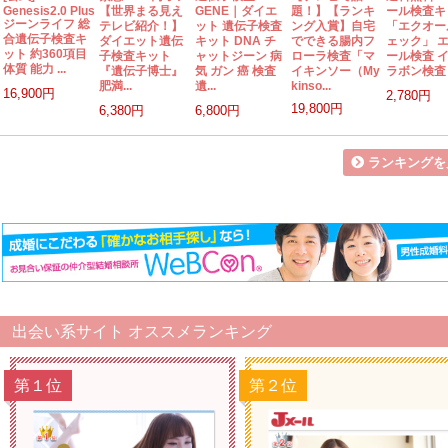
Genesis2.0 Plus
【世界まる見え
GENE｜ダイエ
題！】【ランキ
ール検査キ
ジーンライフ 総
テレビ紹介！】
ット 遺伝子検査
ング入賞】自宅
「エクオー
合遺伝子検査キ
ダイエット遺伝
キット DNA チ
でできる腸内フ
ェック」 
ット 約360項目
子検査キット
ャットジーン 病
ローラ検査「マ
ール検査 
体質 能力 ...
『遺伝子博士』
気 ガン 癌 検査
イキンソー（My
ラボン検査 郵
肥満...
遺...
kinso...
16,900円
2,780円
19,800円
6,380円
6,800円
ランキングを
出会い系サイト オススメランキング
第１位
第２位