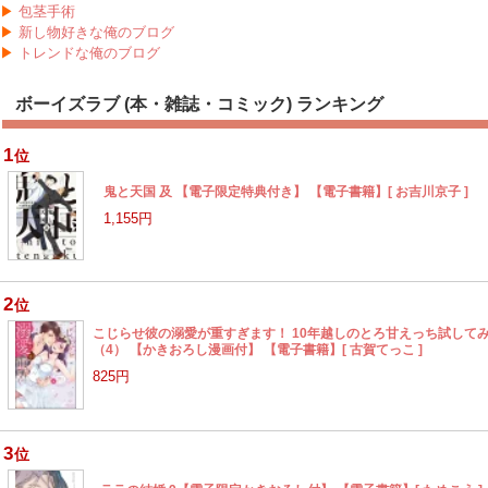
▶
包茎手術
▶
新し物好きな俺のブログ
▶
トレンドな俺のブログ
ボーイズラブ (本・雑誌・コミック) ランキング
1
位
鬼と天国 及 【電子限定特典付き】 【電子書籍】[ お吉川京子 ]
1,155円
2
位
こじらせ彼の溺愛が重すぎます！ 10年越しのとろ甘えっち試して
（4） 【かきおろし漫画付】 【電子書籍】[ 古賀てっこ ]
825円
3
位