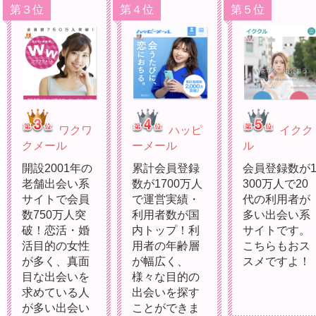
第３位
第４位
第５位
ワクワ
ハッピ
イクク
クメール
ーメール
ル
開設2001年の
累計会員登録
会員登録数が
老舗出会い系
数が1700万人
300万人で20
サイトで会員
で運営実績・
代の利用者が
数750万人突
利用者数が国
多い出会い系
破！恋活・婚
内トップ！利
サイトです。
活目的の女性
用者の年齢層
こちらもおス
が多く、真面
が幅広く、
スメですよ！
目な出会いを
様々な目的の
求めている人
出会いを探す
が多い出会い
ことができま