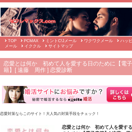
TOP
PCMAX
ミントC!Jメール
ワクワクメール
ハッ
メール
イククル
サイトマップ
恋愛とは何か 初めて人を愛する日のために【電
籍】[ 遠藤 周作 ] 恋愛診断
恋愛対策ならこのサイト！大人気の対策手段をチェック！
恋愛とは何か 初めて人を愛す