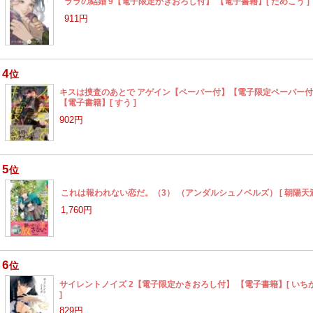
ララの結婚 9【電子限定かきおろし付】 【電子書籍】[ ためこう ]
911円
4
位
キスは捜査のあとで アゲイン【ペーパー付】【電子限定ペーパー
【電子書籍】[ すう ]
902円
5
位
これは報われない恋だ。（3） （アンダルシュノベルズ） [ 朝陽天満
1,760円
6
位
サイレントノイズ 2【電子限定かきおろし付】 【電子書籍】[ いち
]
829円