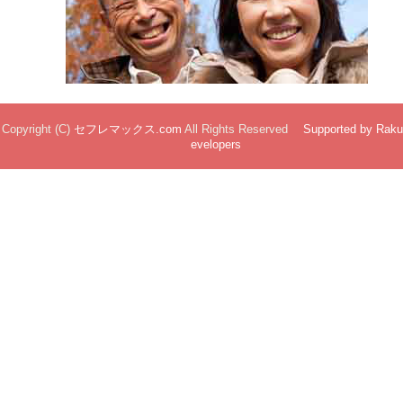
Copyright (C)
セフレマックス.com
All Rights Reserved
Supported by Raku
evelopers