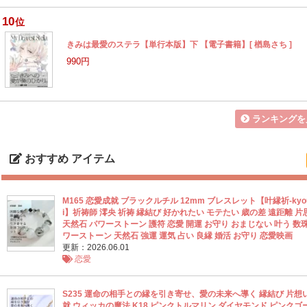
10
位
きみは最愛のステラ【単行本版】下 【電子書籍】[ 楢島さち ]
990円
ランキングを
おすすめ アイテム
M165 恋愛成就 ブラックルチル 12mm ブレスレット【叶縁祈‐kyou
i】祈祷師 澪央 祈祷 縁結び 好かれたい モテたい 歳の差 遠距離 片
天然石 パワーストーン 護符 恋愛 開運 お守り おまじない 叶う 数珠
ワーストーン 天然石 強運 運気 占い 良縁 婚活 お守り 恋愛映画
更新：2026.06.01
恋愛
S235 運命の相手との縁を引き寄せ、愛の未来へ導く 縁結び 片想い
就 ウィッカの魔法 K18 ピンクトルマリン ダイヤモンド ピンクゴ