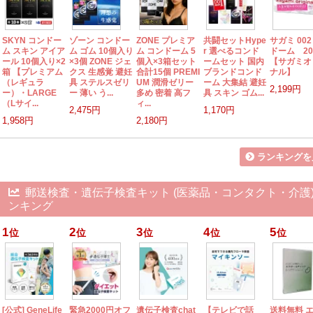
SKYN コンドー
ゾーン コンドー
ZONE プレミア
共闘セットHype
サガミ 002
ム スキン アイア
ム ゴム 10個入り
ム コンドーム 5
r 選べるコンド
ドーム 2
ール 10個入り×2
×3個 ZONE ジェ
個入×3箱セット
ームセット 国内
【サガミオ
箱 【プレミアム
クス 生感覚 避妊
合計15個 PREMI
ブランドコンド
ナル】
（レギュラ
具 ステルスゼリ
UM 潤滑ゼリー
ーム 大集結 避妊
2,199円
ー）・LARGE
ー 薄い う...
多め 密着 高フ
具 スキン ゴム...
（Lサイ...
ィ...
2,475円
1,170円
1,958円
2,180円
ランキングを
郵送検査・遺伝子検査キット (医薬品・コンタクト・介護)
ンキング
1
2
3
4
5
位
位
位
位
位
[公式] GeneLife
緊急2000円オフ
遺伝子検査chat
【テレビで話
送料無料 