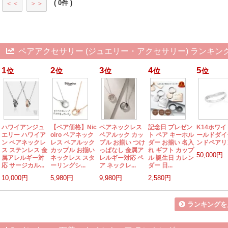
( 0件 )
＜＜
＞＞
ペアアクセサリー (ジュエリー・アクセサリー) ランキン
1
2
3
4
5
位
位
位
位
位
ハワイアンジュ
【ペア価格】Nic
ペアネックレス
記念日 プレゼン
K14ホワ
エリー ハワイア
oiro ペアネック
ペアルック カッ
ト ペア キーホル
ールドダイ
ン ペアネックレ
レス ペアルック
プル お揃い つけ
ダー お揃い 名入
ンドペアリ
ス ステンレス 金
カップル お揃い
っぱなし 金属ア
れ ギフト カップ
50,000円
属アレルギー対
ネックレス スタ
レルギー対応 ペ
ル 誕生日 カレン
応 サージカル...
ーリングシ...
ア ネックレ...
ダー 日...
10,000円
5,980円
9,980円
2,580円
ランキングを