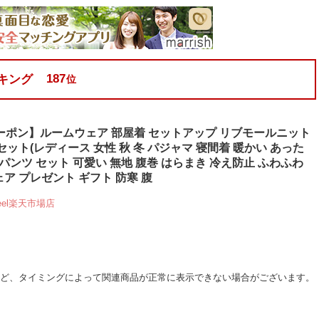
187
キング
位
クーポン】ルームウェア 部屋着 セットアップ リブモールニット
セット(レディース 女性 秋 冬 パジャマ 寝間着 暖かい あった
グパンツ セット 可愛い 無地 腹巻 はらまき 冷え防止 ふわふわ
ア プレゼント ギフト 防寒 腹
rfeel楽天市場店
など、タイミングによって関連商品が正常に表示できない場合がございます。