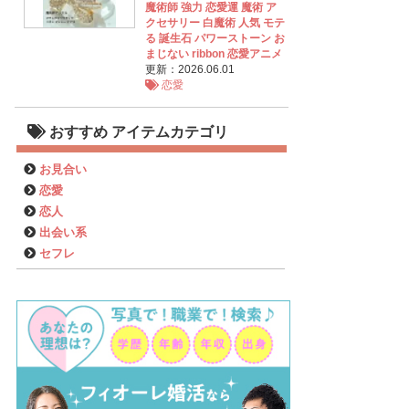
魔術師 強力 恋愛運 魔術 ア
クセサリー 白魔術 人気 モテ
る 誕生石 パワーストーン お
まじない ribbon 恋愛アニメ
更新：2026.06.01
恋愛
おすすめ アイテムカテゴリ
お見合い
恋愛
恋人
出会い系
セフレ