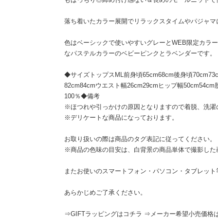
落ち着いたカラー展開でリラックスタイムやパジャマ
色はベーシックで使いやすいグレーとWEB限定カラ
なパステルカラーのベビーピンクとラベンダーです。
◆サイズトップスML前身頃65cm68cm後身頃70cm73c
82cm84cmウエスト幅26cm29cmヒップ幅50cm54c
100％◆備考
※ほつれや引っかけの原因となりますので着脱、洗濯
※デリケートな商品になっております。
お取り扱いの際は商品のタグ表記に従ってください。
※商品の色味の目安は、白背景の商品単体で撮影した
またお使いのスマートフォン・パソコン・タブレット
あらかじめご了承ください。
⇒GIFTラッピングはコチラ ⇒メーカー希望小売価