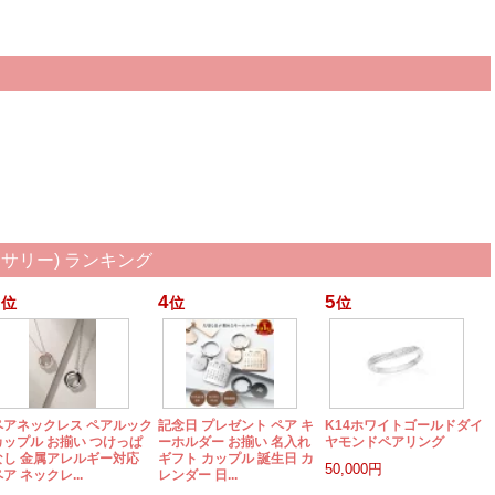
サリー) ランキング
4
5
位
位
位
ペアネックレス ペアルック
記念日 プレゼント ペア キ
K14ホワイトゴールドダイ
カップル お揃い つけっぱ
ーホルダー お揃い 名入れ
ヤモンドペアリング
なし 金属アレルギー対応
ギフト カップル 誕生日 カ
50,000円
ア ネックレ...
レンダー 日...