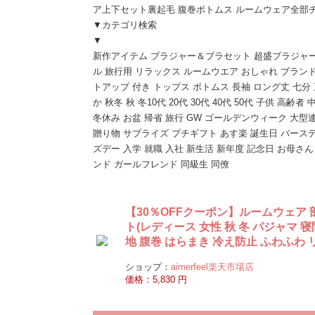
ア上下セット裏起毛 腹巻ボトムス ルームウェア全部
▼カテゴリ検索
▼
新作アイテム ブラジャー＆ブラセット 超盛ブラジャー
ル 旅行用 リラックス ルームウエア おしゃれ ブランド
トアップ 付き トップス ボトムス 長袖 ロング丈 七分
か 秋冬 秋 冬10代 20代 30代 40代 50代 子供 
冬休み お盆 帰省 旅行 GW ゴールデンウィーク 大
贈り物 サプライズ プチギフト あす楽 誕生日 バース
ズデー 入学 就職 入社 新生活 新年度 記念日 お母さん
ンド ガールフレンド 同級生 同僚
【30％OFFクーポン】ルームウェア 
ト(レディース 女性 秋 冬 パジャマ 
地 腹巻 はらまき 冷え防止 ふわふわ 
ショップ：
aimerfeel楽天市場店
価格：5,830 円