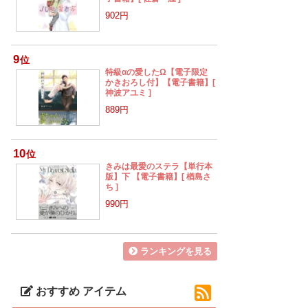
902円
9
位
特級αの愛したΩ【電子限定
かきおろし付】【電子書籍】[
神波アユミ ]
889円
10
位
きみは最愛のステラ【単行本
版】下 【電子書籍】[ 楢島さ
ち ]
990円
ランキングを見る
おすすめ アイテム