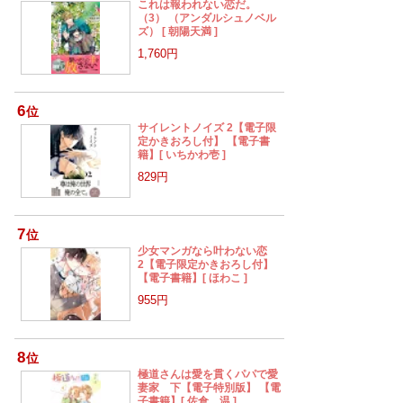
これは報われない恋だ。
（3） （アンダルシュノベル
ズ） [ 朝陽天満 ]
1,760円
6
位
サイレントノイズ 2【電子限
定かきおろし付】 【電子書
籍】[ いちかわ壱 ]
829円
7
位
少女マンガなら叶わない恋
2【電子限定かきおろし付】
【電子書籍】[ ほわこ ]
955円
8
位
極道さんは愛を貫くパパで愛
妻家 下【電子特別版】 【電
子書籍】[ 佐倉 温 ]