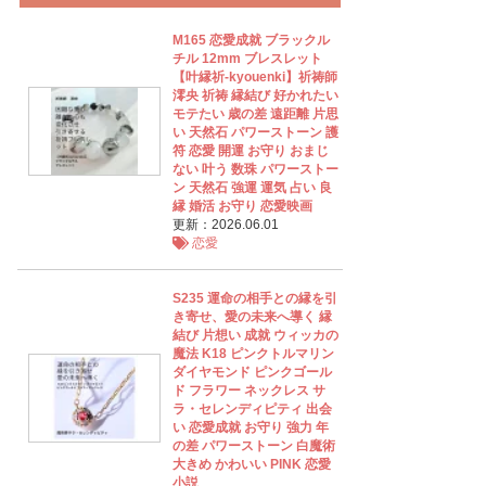
M165 恋愛成就 ブラックル
チル 12mm ブレスレット
【叶縁祈‐kyouenki】祈祷師
澪央 祈祷 縁結び 好かれたい
モテたい 歳の差 遠距離 片思
い 天然石 パワーストーン 護
符 恋愛 開運 お守り おまじ
ない 叶う 数珠 パワーストー
ン 天然石 強運 運気 占い 良
縁 婚活 お守り 恋愛映画
更新：2026.06.01
恋愛
S235 運命の相手との縁を引
き寄せ、愛の未来へ導く 縁
結び 片想い 成就 ウィッカの
魔法 K18 ピンクトルマリン
ダイヤモンド ピンクゴール
ド フラワー ネックレス サ
ラ・セレンディピティ 出会
い 恋愛成就 お守り 強力 年
の差 パワーストーン 白魔術
大きめ かわいい PINK 恋愛
小説