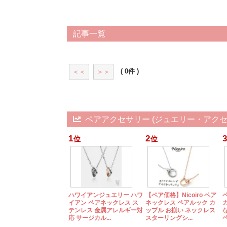
記事一覧
( 0件 )
＜＜
＞＞
ペアアクセサリー (ジュエリー・アクセ
1
2
3
位
位
ハワイアンジュエリー ハワ
【ペア価格】Nicoiro ペア
イアン ペアネックレス ス
ネックレス ペアルック カ
テンレス 金属アレルギー対
ップル お揃い ネックレス
応 サージカル...
スターリングシ...
ペ