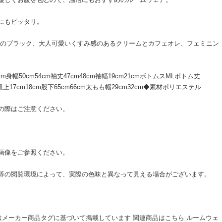
にもピッタリ。
ーのブラック、大人可愛いくすみ感のあるクリームとカフェオレ、フェミニン
m身幅50cm54cm袖丈47cm48cm袖幅19cm21cmボトムスMLボトム丈
m股上17cm18cm股下65cm66cm太もも幅29cm32cm◆素材ポリエステル
の際はご注意ください。
画像をご参照ください。
等の閲覧環境によって、実際の色味と異なって見える場合がございます。
格はメーカー商品タグに基づいて掲載しています 関連商品はこちら ルームウェ