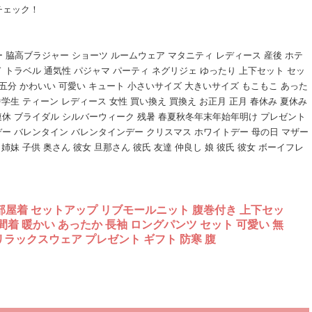
チェック！
 脇高ブラジャー ショーツ ルームウェア マタニティ レディース 産後 ホテ
 トラベル 通気性 パジャマ パーティ ネグリジェ ゆったり 上下セット セッ
 五分 かわいい 可愛い キュート 小さいサイズ 大きいサイズ もこもこ あった
高齢者 中学生 ティーン レディース 女性 買い換え 買換え お正月 正月 春休み 夏休み
型連休 ブライダル シルバーウィーク 残暑 春夏秋冬年末年始年明け プレゼント
デー バレンタイン バレンタインデー クリスマス ホワイトデー 母の日 マザー
 姉妹 子供 奥さん 彼女 旦那さん 彼氏 友達 仲良し 娘 彼氏 彼女 ボーイフレ
部屋着 セットアップ リブモールニット 腹巻付き 上下セッ
寝間着 暖かい あったか 長袖 ロングパンツ セット 可愛い 無
リラックスウェア プレゼント ギフト 防寒 腹