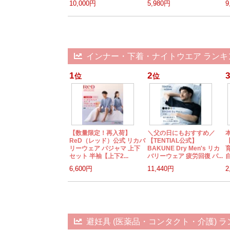
10,000円
5,980円
9
インナー・下着・ナイトウエア ランキ
1
2
3
位
位
【数量限定！再入荷】
＼父の日にもおすすめ／
ReD（レッド）公式 リカバ
【TENTIAL公式】
リーウェア パジャマ 上下
BAKUNE Dry Men's リカ
セット 半袖【上下2...
バリーウェア 疲労回復 パ...
自
6,600円
11,440円
2
避妊具 (医薬品・コンタクト・介護) 