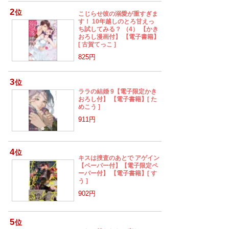
2
位
こじらせ彼の溺愛が重すぎま
す！ 10年越しのとろ甘えっ
ち試してみる？ （4） 【かき
おろし漫画付】 【電子書籍】
[ 古賀てっこ ]
825円
3
位
ララの結婚 9【電子限定かき
おろし付】 【電子書籍】[ た
めこう ]
911円
4
位
キスは捜査のあとで アゲイン
【ペーパー付】【電子限定ペ
ーパー付】 【電子書籍】[ す
う ]
902円
5
位