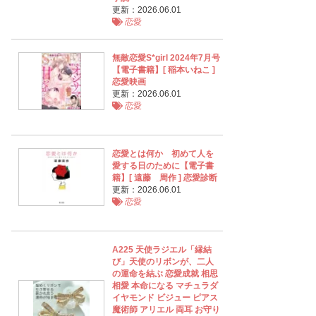
更新：2026.06.01
恋愛
無敵恋愛S*girl 2024年7月号
【電子書籍】[ 稲本いねこ ]
恋愛映画
更新：2026.06.01
恋愛
恋愛とは何か 初めて人を
愛する日のために【電子書
籍】[ 遠藤 周作 ] 恋愛診断
更新：2026.06.01
恋愛
A225 天使ラジエル「縁結
び」天使のリボンが、二人
の運命を結ぶ 恋愛成就 相思
相愛 本命になる マチュラダ
イヤモンド ビジュー ピアス
魔術師 アリエル 両耳 お守り