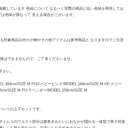
掲載しています 色味について なるべく実際の商品に近い色味を再現してお
では色味が異なって 見える場合がございます。
いる対象商品以外の小物やその他アイテムは参考商品と なりますのでご注意
交換はできませんので、ご了承くださいませ。
下さい。
L:164cm/SIZE:M PI10-ベビーピンク/MODEL:164cm/SIZE:M VE-クリー
8cm/SIZE:M PU-ラベンダー/MODEL:158cm/SIZE:M
パンツの上下セットです。
ボトムスのウエスト部分は腹巻きみたいにおなかが隠れる一体型で寒さ対策
優しくお腹を包むので、温活にもおすすめのルームウェア。