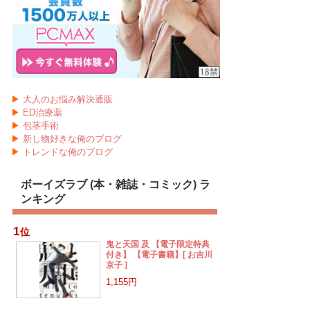
▶
大人のお悩み解決通販
▶
ED治療薬
▶
包茎手術
▶
新し物好きな俺のブログ
▶
トレンドな俺のブログ
ボーイズラブ (本・雑誌・コミック) ラ
ンキング
1
位
鬼と天国 及 【電子限定特典
付き】 【電子書籍】[ お吉川
京子 ]
1,155円