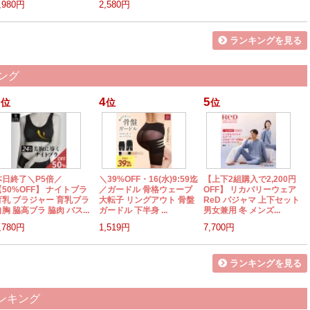
,980円
2,580円
ランキングを見る
ング
4
5
位
位
位
本日終了＼P5倍／
＼39%OFF・16(水)9:59迄
【上下2組購入で2,200円
【50%OFF】 ナイトブラ
／ガードル 骨格ウェーブ
OFF】 リカバリーウェア
育乳 ブラジャー 育乳ブラ
大転子 リングアウト 骨盤
ReD パジャマ 上下セット
胸 脇高ブラ 脇肉 バス...
ガードル 下半身 ...
男女兼用 冬 メンズ...
,780円
1,519円
7,700円
ランキングを見る
ランキング