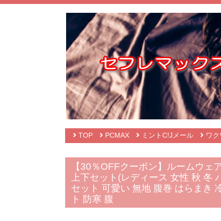
TOP
PCMAX
ミントC!Jメール
ワク
【30％OFFクーポン】ルームウェ
上下セット(レディース 女性 秋 冬 
セット 可愛い 無地 腹巻 はらまき
ト 防寒 腹