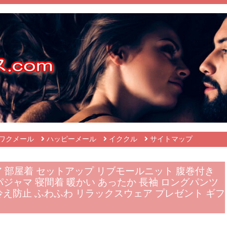
ワクメール
ハッピーメール
イククル
サイトマップ
ア 部屋着 セットアップ リブモールニット 腹巻付き
パジャマ 寝間着 暖かい あったか 長袖 ロングパンツ
 冷え防止 ふわふわ リラックスウェア プレゼント ギフ