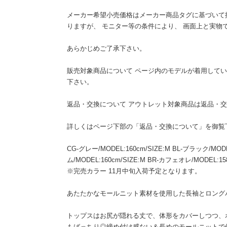
メーカー希望小売価格はメーカー商品タグに基づいて
りますが、 モニター等の条件により、 画面上と実物
あらかじめご了承下さい。
販売対象商品について ページ内のモデルが着用して
下さい。
返品・交換について アウトレット対象商品は返品・
詳しくはページ下部の「返品・交換について」を御覧
CG-グレー/MODEL:160cm/SIZE:M BL-ブラック/MODE
ム/MODEL:160cm/SIZE:M BR-カフェオレ/MODEL:15
※完売カラー 11月中旬入荷予定となります。
あたたかなモールニット素材を使用した長袖とロング
トップスはお尻が隠れる丈で、体形をカバーしつつ、
もばっちり◎締め付け感ない＆長めのモールニットで